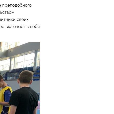
е преподобного
льством
щитники своих
ое включает в себя