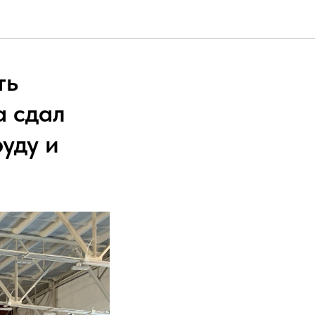
ть
а сдал
уду и