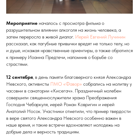
Мероприятие
началось с просмотра фильма о
разрушительном влиянии алкоголя на жизнь человека, а
затем переросло в живой диалог.
Иерей Евгений Лучинин
рассказал, как пагубные привычки вредят не только телу, но
и душе, искажая нравственные ориентиры, а также обратился
к примеру Иоанна Предтечи, напомнив о борьбе со
страстями.
12 сентября
, в день памяти благоверного князя Александра
Невского, активисты
ПМО «Фавор»
собрались на молитву у
часовни в санатории «Кисегач». Праздничный молебен
совершили священнослужители храма Преображения
Господня Чебаркуля, иерей Роман Ковригин и иерей
Анатолий Носок. Участники отметили, что пример твердости
в вере святого Александра Невского особенно важен в
наше время, и такие встречи вдохновляют молодежь на
добрые дела и верность традициям.