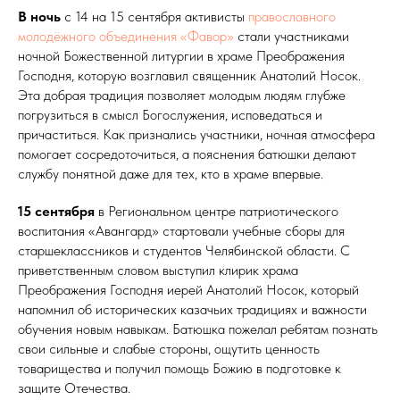
В ночь
с 14 на 15 сентября активисты
православного
молодёжного объединения «Фавор»
стали участниками
ночной Божественной литургии в храме Преображения
Господня, которую возглавил священник Анатолий Носок.
Эта добрая традиция позволяет молодым людям глубже
погрузиться в смысл Богослужения, исповедаться и
причаститься. Как признались участники, ночная атмосфера
помогает сосредоточиться, а пояснения батюшки делают
службу понятной даже для тех, кто в храме впервые.
15 сентября
в Региональном центре патриотического
воспитания «Авангард» стартовали учебные сборы для
старшеклассников и студентов Челябинской области. С
приветственным словом выступил клирик храма
Преображения Господня иерей Анатолий Носок, который
напомнил об исторических казачьих традициях и важности
обучения новым навыкам. Батюшка пожелал ребятам познать
свои сильные и слабые стороны, ощутить ценность
товарищества и получил помощь Божию в подготовке к
защите Отечества.