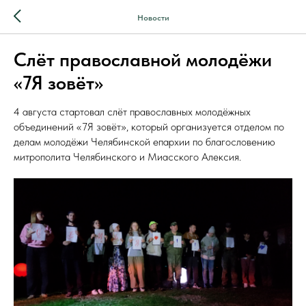
Новости
Слёт православной молодёжи
«7Я зовёт»
4 августа стартовал слёт православных молодёжных
объединений «7Я зовёт», который организуется отделом по
делам молодёжи Челябинской епархии по благословению
митрополита Челябинского и Миасского Алексия.