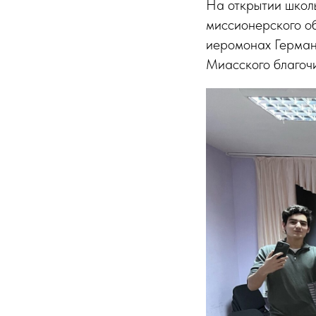
На открытии школ
миссионерского о
иеромонах Герман,
Миасского благоч