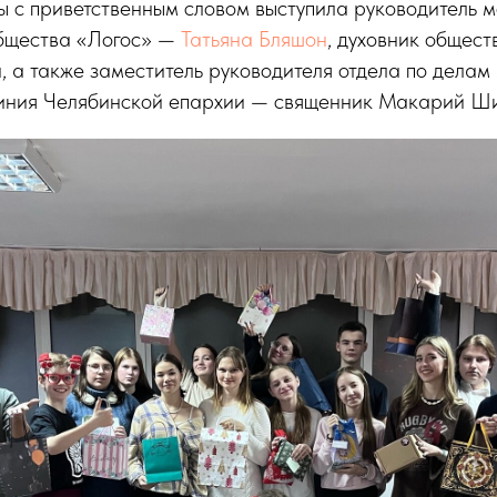
ы с приветственным словом выступила руководитель 
бщества «Логос» —
Татьяна Бляшон
, духовник общес
 а также заместитель руководителя отдела по делам
иния Челябинской епархии — священник Макарий Ши