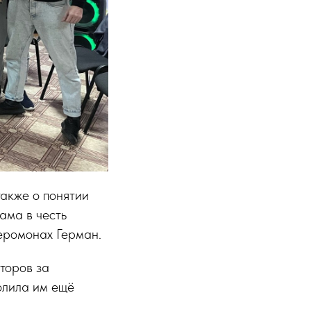
также о понятии
ама в честь
еромонах Герман.
торов за
олила им ещё