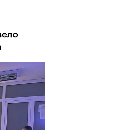
вело
а