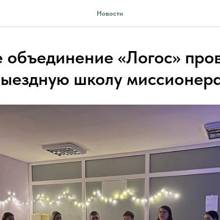
Новости
 объединение «Логос» про
ыездную школу миссионер