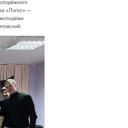
молодёжного
тва «Логос» —
 молодёжи
повский.