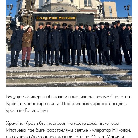
Будущие офицеры побывали и помолились в храме Спаса-на-
Крови и монастыре святых Царственных Страстотерпцев в
урочище Ганина яма.
Храм-на-Крови был построен на месте дома инженера
Ипатьева, где были расстреляны святые император Николай,
его супруга Александра, дочери Татьяна, Ольга, Мария и