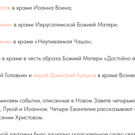
атов
в храме Иоанна Воина;
чинин
в храме Иерусалимской Божией Матери;
жнин
в храме «Неупиваемая Чаша»;
в храме в честь образа Божией Матери «Достойно ес
й Головкин и
иерей Димитрий Кульков
в храме Вознес
минаем события, описанные в Новом Завете четырьм
 Лукой и Иоанном. Четыре Евангелия рассказывают 
сении Христовом.
ой заутрени было зачитано огласительное слово св