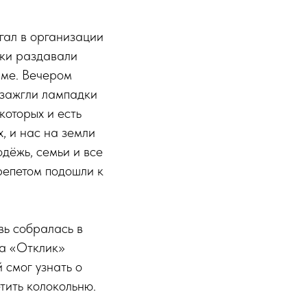
гал в организации
тки раздавали
аме. Вечером
 зажгли лампадки
которых и есть
, и нас на земли
одёжь, семьи и все
репетом подошли к
вь собралась в
да «Отклик»
 смог узнать о
тить колокольню.