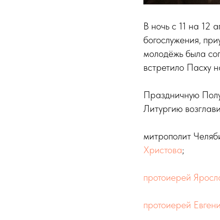
В ночь с 11 на 12
богослужения, пр
молодёжь была со
встретило Пасху н
Праздничную Полу
Литургию возглави
митрополит Челяб
Христова
;
протоиерей Яросл
протоиерей Евген