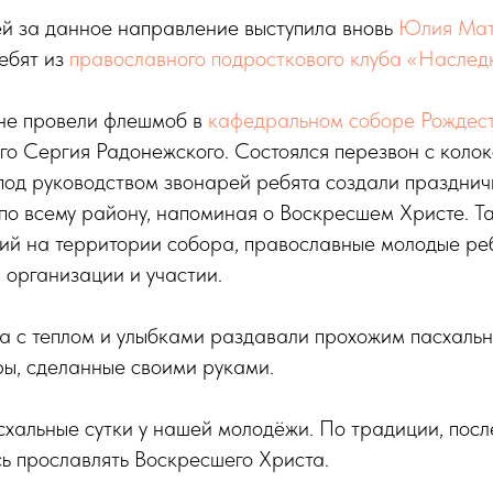
ей за данное направление выступила вновь
Юлия Мат
ебят из
православного подросткового клуба «Наслед
не провели флешмоб в
кафедральном соборе Рождес
о Сергия Радонежского. Состоялся перезвон с колок
под руководством звонарей ребята создали празднич
по всему району, напоминая о Воскресшем Христе. Т
ний на территории собора, православные молодые ре
 организации и участии.
а с теплом и улыбками раздавали прохожим пасхальн
ры, сделанные своими руками.
схальные сутки у нашей молодёжи. По традиции, пос
ь прославлять Воскресшего Христа.