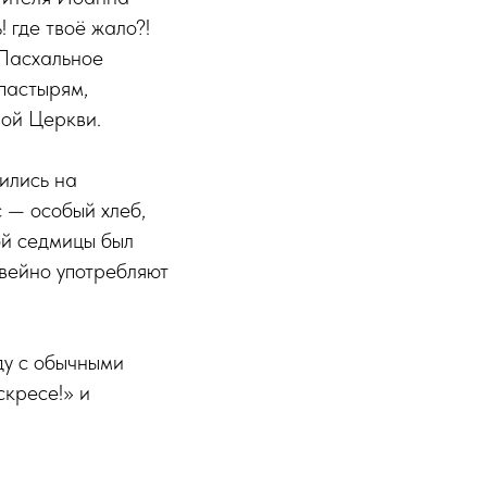
 где твоё жало?!
е Пасхальное
пастырям,
ой Церкви.
ились на
 — особый хлеб,
ой седмицы был
овейно употребляют
ду с обычными
скресе!» и