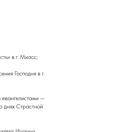
ть» в г. Миасс;
ения Господня в г.
я евангелистами —
о днях Страстной
ятителя Иоанна