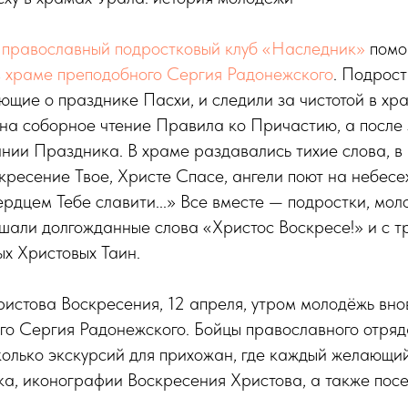
у
православный подростковый клуб «Наследник»
помо
в
храме преподобного Сергия Радонежского
. Подрос
ующие о празднике Пасхи, и следили за чистотой в хр
 на соборное чтение Правила ко Причастию, а после
нии Праздника. В храме раздавались тихие слова, в 
кресение Твое, Христе Спасе, ангели поют на небесех
ердцем Тебе славити...» Все вместе — подростки, мол
шали долгожданные слова «Христос Воскресе!» и с т
х Христовых Таин.
ристова Воскресения, 12 апреля, утром молодёжь вно
го Сергия Радонежского. Бойцы православного отря
олько экскурсий для прихожан, где каждый желающий
а, иконографии Воскресения Христова, а также посе