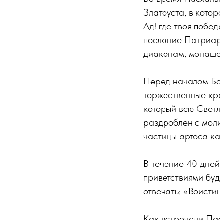
Златоуста, в кото
Ад! где твоя побед
послание Патриар
диаконам, монаше
Перед началом Бо
торжественные кр
который всю Светл
раздроблен с моли
частицы артоса ка
В течение 40 дней
приветствиями буд
отвечать: «Воисти
Как встречали Па