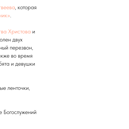
веева
, которая
ник»
.
тва Христова
и
олен двух
ный перезвон,
акже во время
бята и девушки
ые ленточки,
ле Богослужений