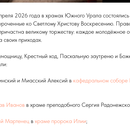
 апреля 2026 года в храмах Южного Урала состоялис
иуроченные ко Светлому Христову Воскресению. Прав
причастна великому торжеству: каждое молодёжное 
а своих приходах.
нощницу, Крестный ход, Пасхальную заутреню и Бож
ли:
инский и Миасский Алексий в
кафедральном соборе 
ав Иванов
в храме преподобного Сергия Радонежско
ий Мартенец
в
храме пророка Илии
;