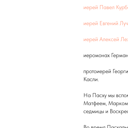
иерей Павел Курб
иерей Евгений Лу
иерей Алексей Ле
иеромонах Герман 
протоиерей Георги
Касли.
На Пасху мы вспо
Матфеем, Марком,
седмицы и Воскре
Во время Пасхальн