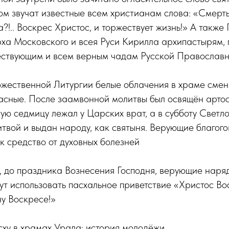
ром звучат известные всем христианам слова: «Смерть!
а?!.. Воскрес Христос, и торжествует жизнь!» А такж
ха Московского и всея Руси Кирилла архипастырям, 
ствующим и всем верным чадам Русской Православн
жественной Литургии белые облачения в храме смен
асные. После заамвонной молитвы был освящён артос
ую седмицу лежал у Царских врат, а в субботу Светл
твой и выдан народу, как святыня. Верующие благог
к средство от духовных болезней
, до праздника Вознесения Господня, верующие наря
ут использовать пасхальное приветствие «Христос Во
ну Воскресе!»
сху в храмах Урала: история молодёжи