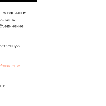
ь праздничные
ославная
объединение
ественную
Рождества
го;