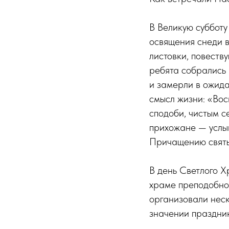
В Великую суббот
освящения снеди 
листовки, повеств
ребята собрались
и замерли в ожида
смысл жизни: «Вос
сподоби, чистым с
прихожане — услы
Причащению святы
В день Светлого Х
храме преподобно
организовали неск
значении праздник