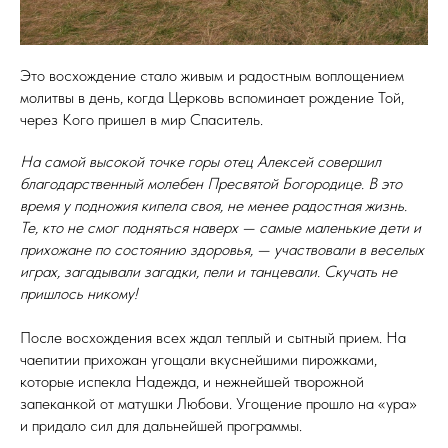
Это восхождение стало живым и радостным воплощением
молитвы в день, когда Церковь вспоминает рождение Той,
через Кого пришел в мир Спаситель.
На самой высокой точке горы отец Алексей совершил
благодарственный молебен Пресвятой Богородице. В это
время у подножия кипела своя, не менее радостная жизнь.
Те, кто не смог подняться наверх — самые маленькие дети и
прихожане по состоянию здоровья, — участвовали в веселых
играх, загадывали загадки, пели и танцевали. Скучать не
пришлось никому!
После восхождения всех ждал теплый и сытный прием. На
чаепитии прихожан угощали вкуснейшими пирожками,
которые испекла Надежда, и нежнейшей творожной
запеканкой от матушки Любови. Угощение прошло на «ура»
и придало сил для дальнейшей программы.