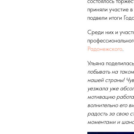
состоялось торже
приняли участие в
подвели итоги Год
Среди них и участ
профессионально
Радонежского
.
Ульяна поделилас
побывать на таком
нашей страны! Чув
уезжала уже абсол
мотивацию работат
волнительно его ви
радость за свою с
моментами и шанса