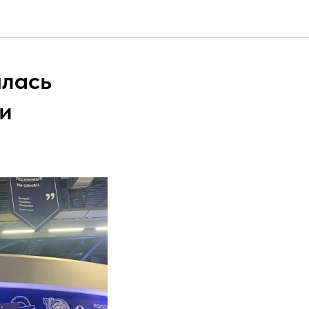
ялась
и