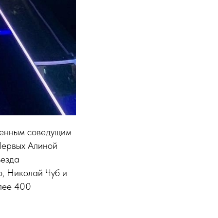
ценным соведущим
Первых Алиной
ъезда
, Николай Чуб и
олее 400