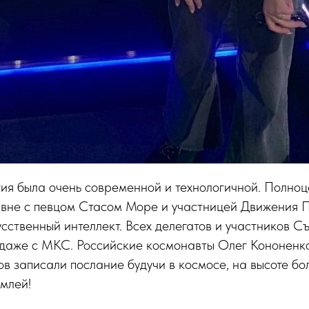
ия была очень современной и технологичной. Полно
вне с певцом Стасом Море и участницей Движения 
усственный интеллект. Всех делегатов и участников С
 даже с МКС. Российские космонавты Олег Кононенко
в записали послание будучи в космосе, на высоте б
млей!