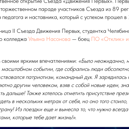
ственное открытие Съезда «Движения Первых». Первы
 торжественном параде участников Съезда из 89 рег
а педагога и наставника, который с успехом прошел в 
ница II Съезда Движения Первых, студентка Челябин
го колледжа
Ульяна Насонова
— боец
ПО «Отклик» им
ь своими яркими впечатлениями:
«Было неожиданно, н
 масштабном событии, где собрались люди абсолютно
ствовался патриотизм, командный дух. Я зарядилась 
ютно другим человеком, взяв с собой новые идеи, зн
ь дальше! Также хотелось отметить присутствие през
деть в нескольких метрах от себя, но оно того стоило, 
трану! Из поездки еще и вынесла то, что нужно всегда
ми, которые тебе дает жизнь!».