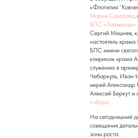
«Флотилия “Ковче
Мария Соколова
,
БПС «Знаменцы» 
Сергий Мишнев, к
настоятель храма 
БПС имени святог
клириком храма А
служению в архиер
Чебаркуль, Иван 
иерей Александр Н
Алексей Беркут и
собора
.
На сегодняшний де
совещания детальн
зоны роста.