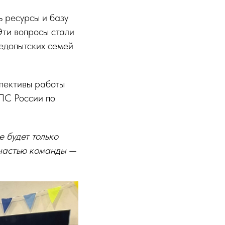
ь ресурсы и базу
Эти вопросы стали
ледопытских семей
пективы работы
ПС России по
 будет только
ь частью команды —