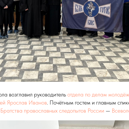
тола возглавил руководитель
отдела по делам молодё
ей Ярослав Иванов
. Почётным гостем и главным спи
 Братства православных следопытов России
—
Всевол