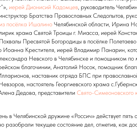
г”»,
иерей Дионисий Кадомцев
, руководитель Челябин
 инструктор Братства Православных Следопытов, рук
из посёлка Ишалино
Челябинской области, Ирина На
лирик храма Святой Троицы г. Миасса, иерей Конста
Похвалы Пресвятой Богородицы в посёлке Полетаево 
о Иоанна Крестителя, иерей Владимир Панарин, кото
лександра Невского в Челябинске и помощником по
ейском благочинии, Анатолий Носок, помощник благо
Илларионов, наставник отряда БПС при православной
евзоров, настоятель Георгиевского храма с.Губернск
 Алена Дедова, представители
Свято-Симеоновского 
нь в Челябинской дружине «Россич» действует пять 
о разобрали текущее состояние дел, отметив, как дос