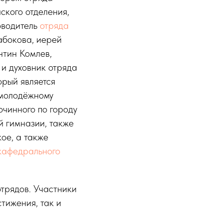
ского отделения,
оводитель
отряда
бокова, иерей
нтин Комлев,
и духовник отряда
рый является
 молодёжному
чинного по городу
 гимназии, также
ое, а также
кафедрального
отрядов. Участники
тижения, так и