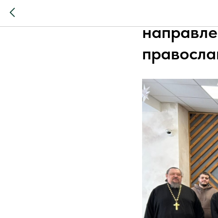
В Челяби
направле
правосла