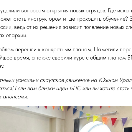
делили вопросам открытия новых отрядов. Где искат
может стать инструктором и где проходить обучение? 
ссии, ведь от их решения зависит появление новых с
ах епархии.
облем перешли к конкретным планам. Наметили перс
йшее время, а также сверили курс с общим планом Б
у.
стными усилиями скаутское движение на Южном Урале
аться! Если вам близки идеи БПС или вы хотите стат
и анонсами.