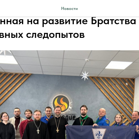
нске состоялась встреча,
Новости
нная на развитие Братства
вных следопытов