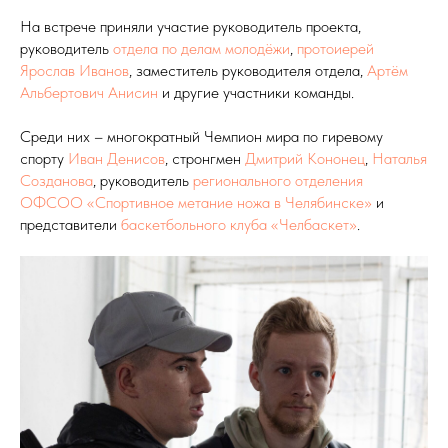
На встрече приняли участие руководитель проекта,
руководитель
отдела по делам молодёжи
,
протоиерей
Ярослав Иванов
, заместитель руководителя отдела,
Артём
Альбертович Анисин
и другие участники команды.
Среди них – многократный Чемпион мира по гиревому
спорту
Иван Денисов
, стронгмен
Дмитрий Кононец
,
Наталья
Созданова
, руководитель
регионального отделения
ОФСОО «Спортивное метание ножа в Челябинске»
и
представители
баскетбольного клуба «Челбаскет»
.