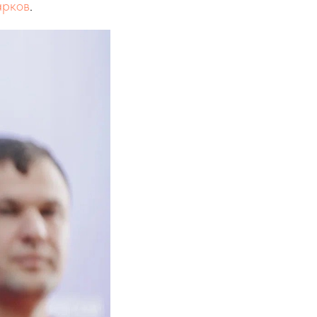
арков
.