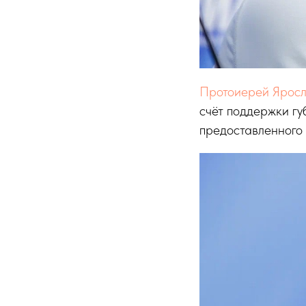
Протоиерей Ярос
счёт поддержки г
предоставленного