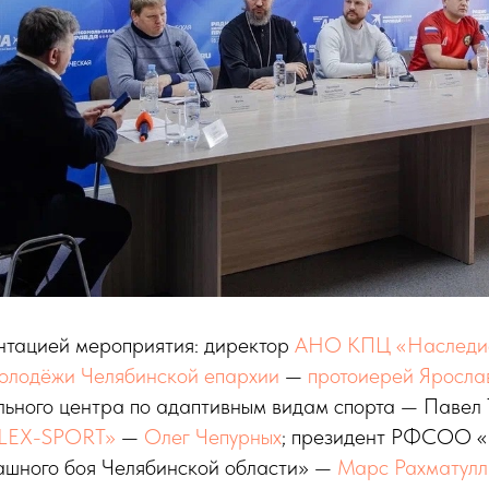
ентацией мероприятия: директор
АНО КПЦ «Наследи
молодёжи Челябинской епархии
—
протоиерей Яросла
ьного центра по адаптивным видам спорта — Павел 
FLEX-SPORT»
—
Олег Чепурных
; президент РФСОО 
ашного боя Челябинской области» —
Марс Рахматулл