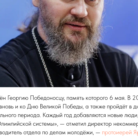
н Георгию Победоносцу, память которого 6 мая. В 2
вновь и ко Дню Великой Победы, а также пройдёт в д
ьного периода. Каждый год добавляются новые люди,
 Олимпийской системы», — отметил директор некомме
оводитель отдела по делам молодёжи, —
протоиерей Я