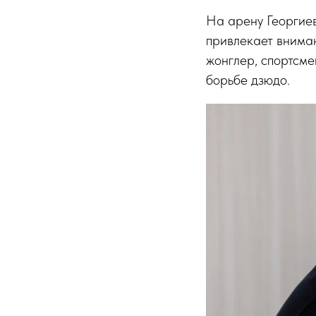
На арену Георгиев
привлекает вниман
жонглер, спортсме
борьбе дзюдо.