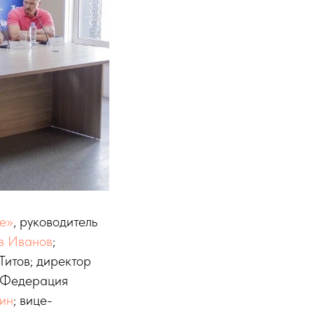
е»
, руководитель
в Иванов
;
Титов; директор
«Федерация
ин
; вице-