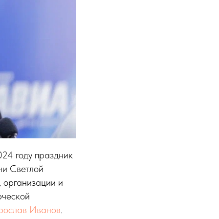
024 году праздник
ни Светлой
 организации и
рческой
рослав Иванов
.