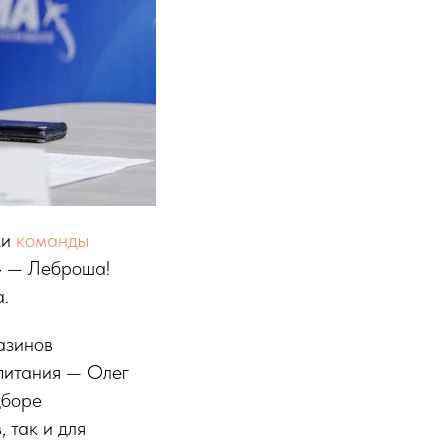
ки
команды
» — Леброша!
.
азинов
питания — Олег
дборе
 так и для