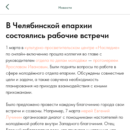
Новости
В Челябинской епархии
состоялись рабочие встречи
1 марта в
культурно-просветительском центре «Наследие»
по онлайн-включению прошла коллегия во главе с
руководителем
отдела по делам молодёжи
—
протоиереем
Ярославом Ивановым
. Были подняты вопросы по работе в
сфере молодёжного отдела епархии. Обсуждены совместные
цели и задачи, а также озвучена необходимость
планирования на приходах взаимодействия с юными
прихожанами.
Было предложено провести каждому благочинию города свои
встречи и созвоны. Например, 7 марта
иерей Евгений
Лучинин
организовал диалог с помощниками настоятелей по
молодёжной работе внутри Западного благочиния. Отец
Евгений поблагодарил всех, кто трудится и напомнил, что