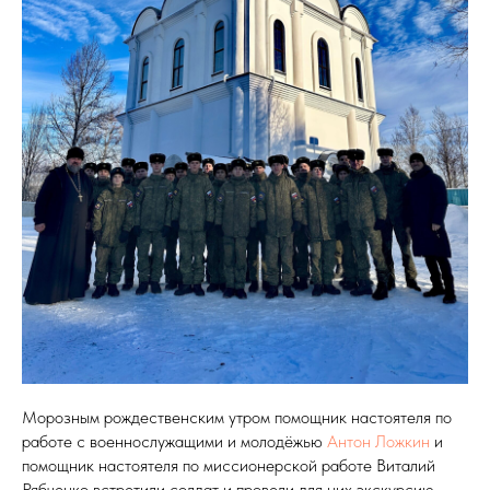
Морозным рождественским утром помощник настоятеля по
работе с военнослужащими и молодёжью
Антон Ложкин
и
помощник настоятеля по миссионерской работе Виталий
Рябченко встретили солдат и провели для них экскурсию-