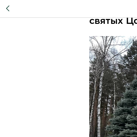
Правосла
святых Ц