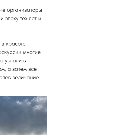
оге организаторы
 эпоху тех лет и
 в красоте
кскурсии многие
о узнали в
м, а затем все
ропев величание