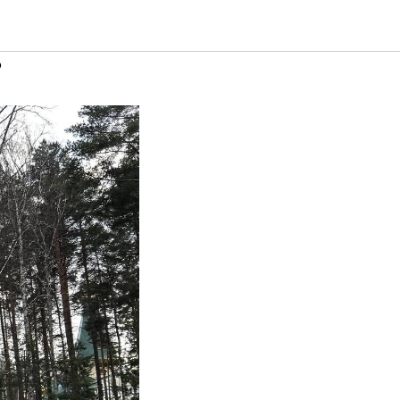
онастырь
в