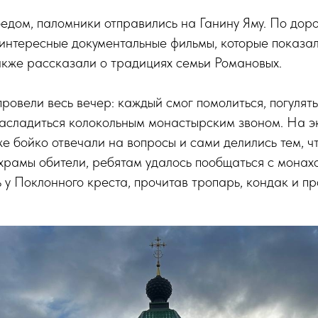
дом, паломники отправились на Ганину Яму. По дор
интересные документальные фильмы, которые показали
акже рассказали о традициях семьи Романовых.
провели весь вечер: каждый смог помолиться, погулять
насладиться колокольным монастырским звоном. На э
е бойко отвечали на вопросы и сами делились тем, чт
храмы обители, ребятам удалось пообщаться с монахо
 у Поклонного креста, прочитав тропарь, кондак и п