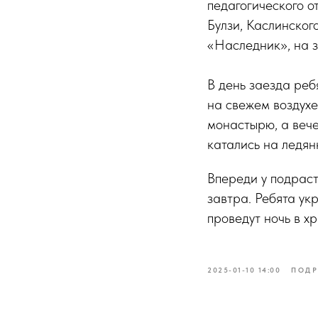
педагогического о
Булзи, Каслинског
«Наследник», на 
В день заезда реб
на свежем воздухе
монастырю, а вече
катались на ледян
Впереди у подрас
завтра. Ребята ук
проведут ночь в х
2025-01-10 14:00
ПОДР