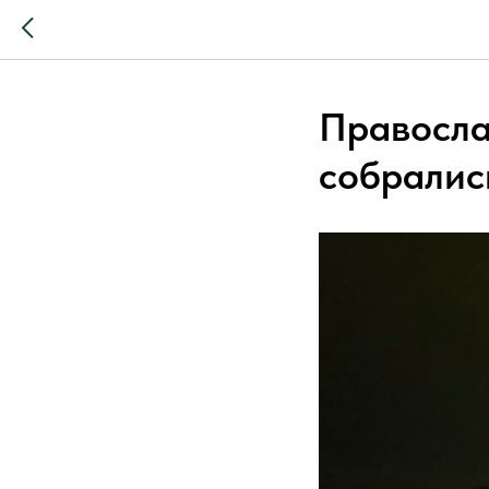
Правосла
собралис