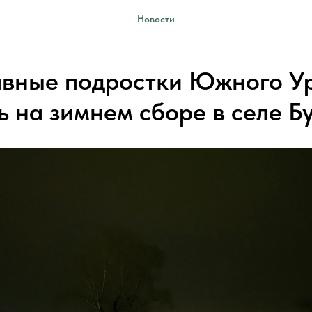
Новости
вные подростки Южного У
ь на зимнем сборе в селе Б