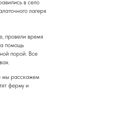
равились в село
алаточного лагеря
е, провели время
на помощь
ной порой. Все
вах.
й мы расскажем
тят ферму и