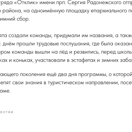
тряда «Отклик» имени прп. Сергия Радонежского отп
о района, на одноимённую площадку епархиального п
зимний сбор.
ята создали команды, придумали им названия, а такж
: днём прошли трудовые послушания, где была оказа
ром команды вышли на лёд и резвились, перед школь
ках и коньках, участвовали в эстафетах и зимних заба
тающего поколения ещё два дня программы, о которо
репят свои знания в туристическом направлении, посе
раме.
ОСТКИ