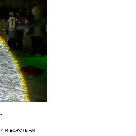
з.
ми и вожатыми