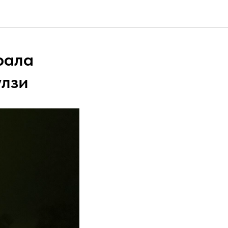
рала
улзи