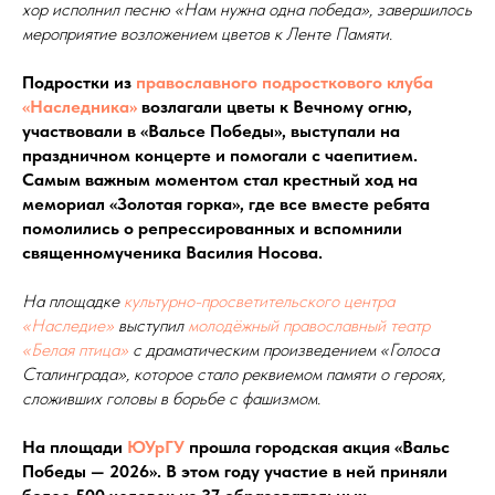
хор исполнил песню «Нам нужна одна победа», завершилось
мероприятие возложением цветов к Ленте Памяти.
Подростки из
православного подросткового клуба
«Наследника»
возлагали цветы к Вечному огню,
участвовали в «Вальсе Победы», выступали на
праздничном концерте и помогали с чаепитием.
Самым важным моментом стал крестный ход на
мемориал «Золотая горка», где все вместе ребята
помолились о репрессированных и вспомнили
священномученика Василия Носова.
На площадке
культурно-просветительского центра
«Наследие»
выступил
молодёжный православный театр
«Белая птица»
с драматическим произведением «Голоса
Сталинграда», которое стало реквиемом памяти о героях,
сложивших головы в борьбе с фашизмом.
На площади
ЮУрГУ
прошла городская акция «Вальс
Победы — 2026». В этом году участие в ней приняли