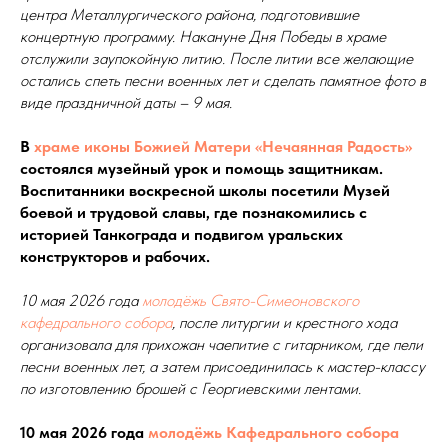
центра Металлургического района, подготовившие
концертную программу. Накануне Дня Победы в храме
отслужили заупокойную литию. После литии все желающие
остались спеть песни военных лет и сделать памятное фото в
виде праздничной даты – 9 мая.
В
храме иконы Божией Матери «Нечаянная Радость»
состоялся музейный урок и помощь защитникам.
Воспитанники воскресной школы посетили Музей
боевой и трудовой славы, где познакомились с
историей Танкограда и подвигом уральских
конструкторов и рабочих.
10 мая 2026 года
молодёжь Свято-Симеоновского
кафедрального собора
, после литургии и крестного хода
организовала для прихожан чаепитие с гитарником, где пели
песни военных лет, а затем присоединилась к мастер-классу
по изготовлению брошей с Георгиевскими лентами.
10 мая 2026 года
молодёжь Кафедрального собора