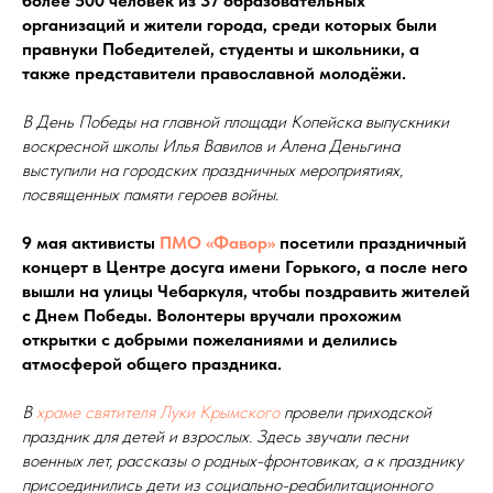
более 500 человек из 37 образовательных
организаций и жители города, среди которых были
правнуки Победителей, студенты и школьники, а
также представители православной молодёжи.
В День Победы на главной площади Копейска выпускники
воскресной школы Илья Вавилов и Алена Деньгина
выступили на городских праздничных мероприятиях,
посвященных памяти героев войны.
9 мая активисты
ПМО «Фавор»
посетили праздничный
концерт в Центре досуга имени Горького, а после него
вышли на улицы Чебаркуля, чтобы поздравить жителей
с Днем Победы. Волонтеры вручали прохожим
открытки с добрыми пожеланиями и делились
атмосферой общего праздника.
В
храме святителя Луки Крымского
провели приходской
праздник для детей и взрослых. Здесь звучали песни
военных лет, рассказы о родных-фронтовиках, а к празднику
присоединились дети из социально-реабилитационного