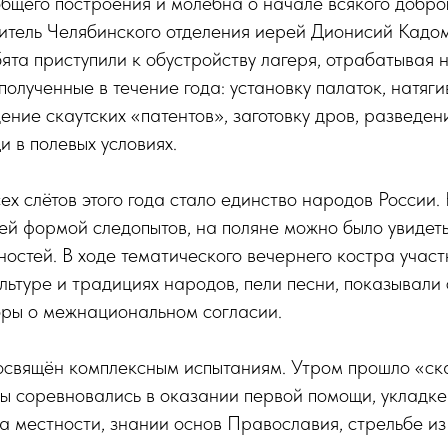
общего построения и молебна о начале всякого добро
дитель Челябинского отделения иерей Дионисий Кадо
ята приступили к обустройству лагеря, отрабатывая 
полученные в течение года: установку палаток, натяги
дение скаутских «патентов», заготовку дров, разведен
и в полевых условиях.
ех слётов этого года стало единство народов России.
ей формой следопытов, на поляне можно было увидет
остей. В ходе тематического вечернего костра участ
льтуре и традициях народов, пели песни, показывали 
оры о межнациональном согласии.
освящён комплексным испытаниям. Утром прошло «ска
ы соревновались в оказании первой помощи, укладке
 местности, знании основ Православия, стрельбе из