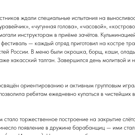
стников ждали специальные испытания на выносливос
уравейчик», «чугунная голова», «часовой», «костров
могали инструкторам в приёме зачётов. Кульминацие
 фестиваль — каждый отряд приготовил на костре тр
тей России. В меню были окрошка, борщ, каши, оладь
аже хакасский талган. Завершился день молитвой и 
.
посвящён ориентированию и активным групповым игра
позволила ребятам ежедневно купаться в чистейших 
м стало торжественное построение на закрытие слёт
инесло появление в дружине барабанщиц — ими стал