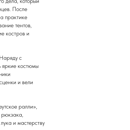
го дела, который
мцев. После
на практике
вание тентов,
ие костров и
 Наряду с
ь яркие костюмы
ники
сценки и вели
утское ралли»,
 рюкзака,
 лука и мастерству