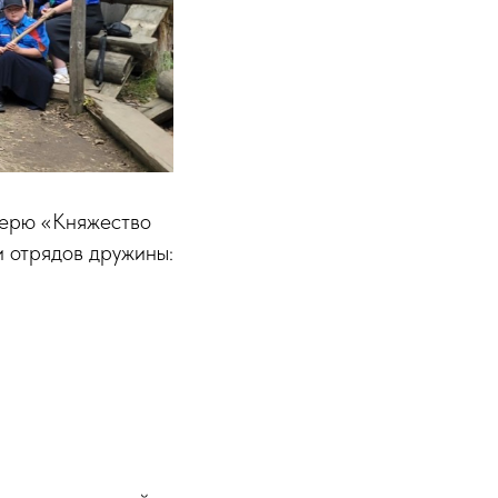
герю «Княжество
и отрядов дружины: