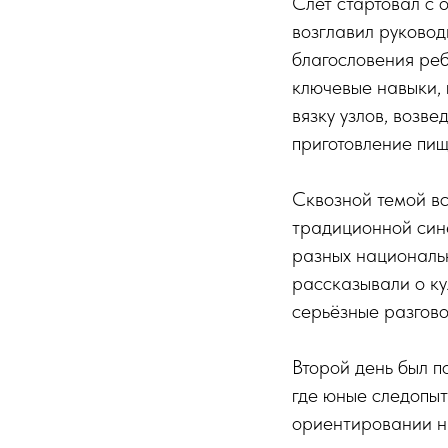
Слёт стартовал с 
возглавил руково
благословения реб
ключевые навыки, 
вязку узлов, возве
приготовление пищ
Сквозной темой вс
традиционной син
разных национальн
рассказывали о ку
серьёзные разгов
Второй день был п
где юные следопыт
ориентировании на