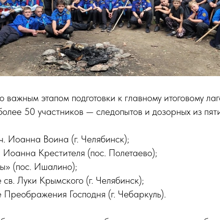
 важным этапом подготовки к главному итоговому ла
олее 50 участников — следопытов и дозорных из пят
ч. Иоанна Воина (г. Челябинск);
в. Иоанна Крестителя (пос. Полетаево);
ы» (пос. Ишалино);
 св. Луки Крымского (г. Челябинск);
 Преображения Господня (г. Чебаркуль).