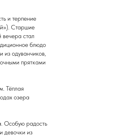
ть и терпение
ой»). Старшие
й вечера стал
адиционное блюдо
и из одуванчиков,
ночными прятками
м. Тёплая
водах озера
а. Особую радость
и девочки из