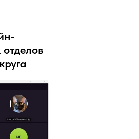
йн-
 отделов
круга