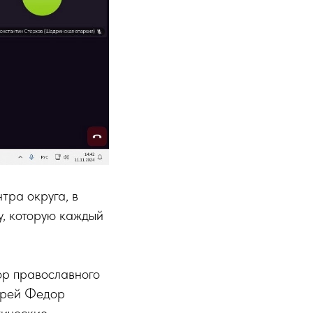
тра округа, в
у, которую каждый
ор православного
Иерей Федор
тические