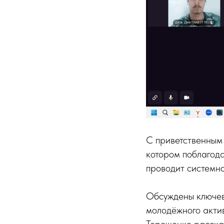
С приветственным 
котором поблагода
проводит системно
Обсуждены ключев
молодёжного акти
Терещенко расска