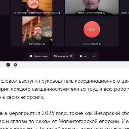
словом выступил руководитель координационного цен
рил каждого священнослужителя за труд и всю работ
 в своих епархиях.
ые мероприятия 2025 года, такие как Январский сб
ва и сплавы по рекам от Магнитогорской епархии. 
зал о проекте «На одной волне», включающем турис