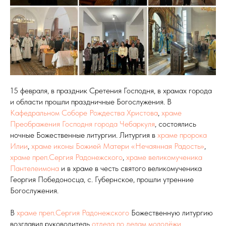
15 февраля, в праздник Сретения Господня, в храмах города
и области прошли праздничные Богослужения. В
Кафедральном Соборе Рождества Христова
,
храме
Преображения Господня города Чебаркуля
, состоялись
ночные Божественные литургии. Литургия в
храме пророка
Илии
,
храме иконы Божией Матери «Нечаянная Радость»
,
храме преп.Сергия Радонежского
,
храме великомученика
Пантелеимона
и в храме в честь святого великомученика
Георгия Победоносца, с. Губернское, прошли утренние
Богослужения.
В
храме преп.Сергия Радонежского
Божественную литургию
возглавил руководитель
отдела по делам молодёжи