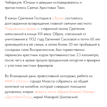
Чебаркуля. Юноши и девушки исповедовались и
причастились Святых Христовых Таин.
В канун Сретения Господня в
с.Булзи
состоялось
долгожданное возвращение главной святыни местного
Покровского храма
— старинной иконы Сретения,
написанной в конце XIX века. Образ, спасенный от
уничтожения в 1932 году Евгенией Сысковой и почти 60 лет
хранившийся в её семье, а затем более 30 лет пробывший в
соседнем селе Воскресенское, был торжественно
перенесен крестным ходом протяженностью 23 километра,
после чего в храме прошла праздничная литургия и ярмарка
с участием местных фермеров.
Во Всемирный день православной молодежи, ребята из
ММО «Логос»
города Миасса собрались за общей
молитвой на молебне, который совершил помощник
духовника, клирик
храма в честь образа Божией Матери
«Достойно Есть»
, иерей Макарий Шиповский.