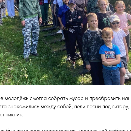
ов молодёжь смогла собрать мусор и преобразить на
та знакомились между собой, пели песни под гитару,
ал пикник.
ью был помощник настоятеля по молодежной работе х