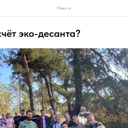
Новости
счёт эко-десанта?