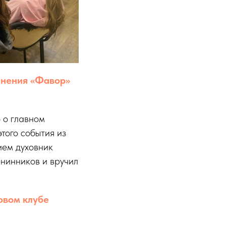
инения «Фавор»
 о главном
того события из
ием духовник
нинников и вручил
овом клубе