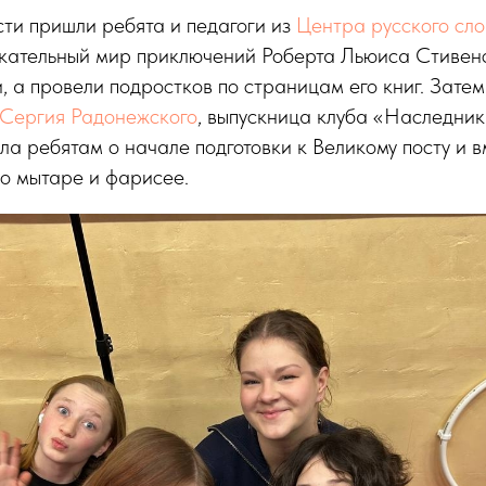
сти пришли ребята и педагоги из
Центра русского сл
екательный мир приключений Роберта Льюиса Стивенс
, а провели подростков по страницам его книг. Зате
 Сергия Радонежского
, выпускница клуба «Наследник
а ребятам о начале подготовки к Великому посту и в
о мытаре и фарисее.