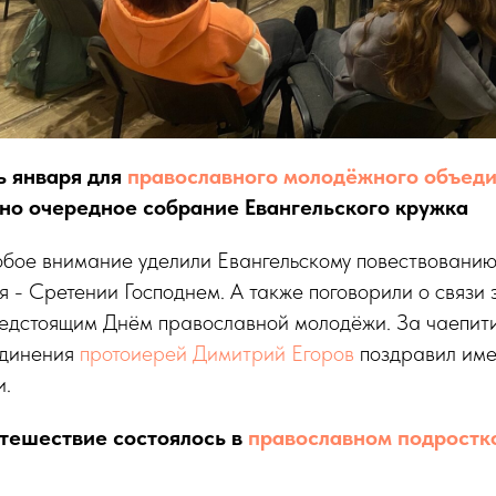
ь января для
православного молодёжного объед
но очередное собрание Евангельского кружка
обое внимание уделили Евангельскому повествованию
 - Сретении Господнем. А также поговорили о связи э
редстоящим Днём православной молодёжи. За чаепит
единения
протоиерей Димитрий Егоров
поздравил име
и.
тешествие состоялось в
православном подростк