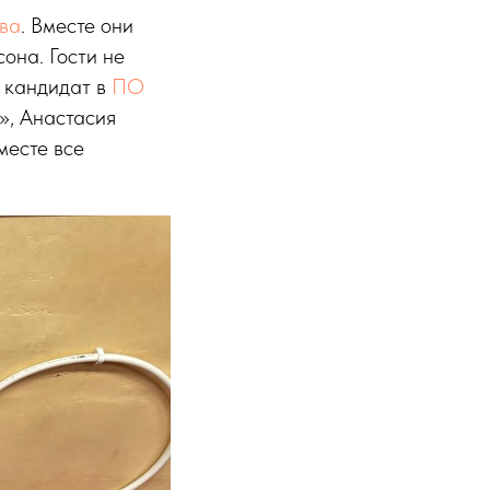
ова
. Вместе они
она. Гости не
м кандидат в
ПО
», Анастасия
месте все