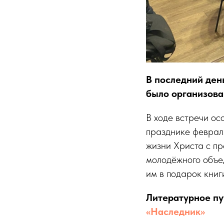
В последний ден
было организова
В ходе встречи ос
празднике февраля
жизни Христа с п
молодёжного объ
им в подарок книг
Литературное пу
«Наследник»