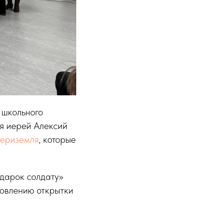
 школьного
я иерей Алексий
Дериземля
, которые
дарок солдату»
товлению открытки