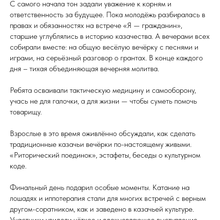
С самого начала тон задали уважение к корням и
ответственность за будущее. Пока молодёжь разбиралась в
правах и обязанностях на встрече «Я — гражданин»,
старшие углублялись в историю казачества. А вечерами всех
собирали вместе: на общую весёлую вечёрку с песнями и
играми, на серьёзный разговор о грантах. В конце каждого
дня – тихая объединяющая вечерняя молитва.
Ребята осваивали тактическую медицину и самооборону,
учась не для галочки, а для жизни — чтобы суметь помочь
товарищу.
Взрослые в это время оживлённо обсуждали, как сделать
традиционные казачьи вечёрки по-настоящему живыми.
«Риторический поединок», эстафеты, беседы о культурном
коде.
Финальный день подарил особые моменты. Катание на
лошадях и иппотерапия стали для многих встречей с верным
другом-соратником, как и заведено в казачьей культуре.
Участники увидели чёткое и вдохновляющее выступление