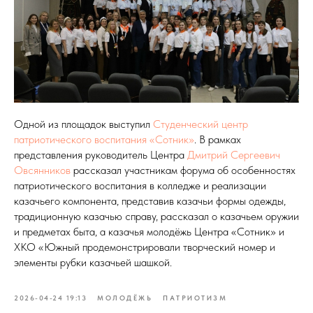
Одной из площадок выступил
Студенческий центр
патриотического воспитания «Сотник»
. В рамках
представления руководитель Центра
Дмитрий Сергеевич
Овсянников
рассказал участникам форума об особенностях
патриотического воспитания в колледже и реализации
казачьего компонента, представив казачьи формы одежды,
традиционную казачью справу, рассказал о казачьем оружии
и предметах быта, а казачья молодёжь Центра «Сотник» и
ХКО «Южный продемонстрировали творческий номер и
элементы рубки казачьей шашкой.
2026-04-24 19:13
МОЛОДЁЖЬ
ПАТРИОТИЗМ