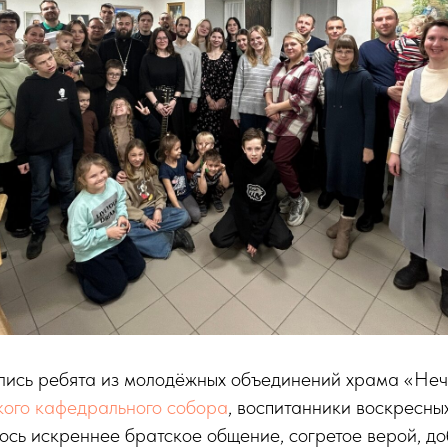
лись ребята из молодёжных объединений храма «Неч
ого кафедрального собора
, воспитанники воскресных
ось искреннее братское общение, согретое верой, до