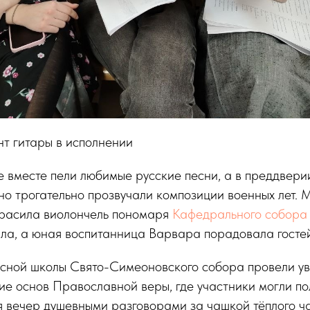
т гитары в исполнении
е вместе пели любимые русские песни, а в преддвери
о трогательно прозвучали композиции военных лет. 
красила виолончель пономаря
Кафедрального собора
а, а юная воспитанница Варвара порадовала гостей
есной школы Свято-Симеоновского собора провели у
ие основ Православной веры, где участники могли по
я вечер душевными разговорами за чашкой тёплого ч