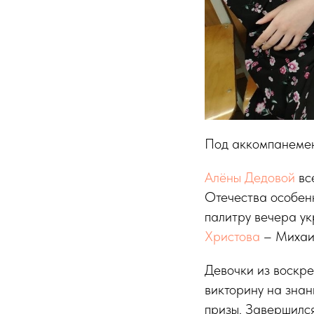
Под аккомпанемен
Алёны Дедовой
вс
Отечества особенн
палитру вечера у
Христова
– Михаил
Девочки из воскр
викторину на знан
призы. Завершилс