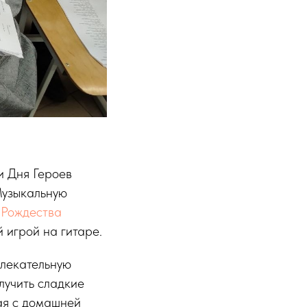
и Дня Героев
Музыкальную
 Рождества
 игрой на гитаре.
влекательную
лучить сладкие
ая с домашней