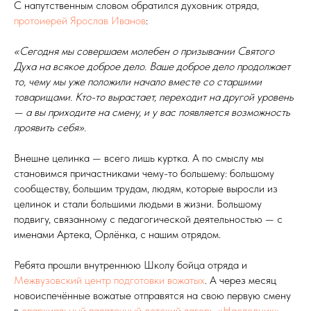
С напутственным словом обратился духовник отряда,
протоиерей Ярослав Иванов
:
«Сегодня мы совершаем молебен о призывании Святого
Духа на всякое доброе дело. Ваше доброе дело продолжает
то, чему мы уже положили начало вместе со старшими
товарищами. Кто-то вырастает, переходит на другой уровень
— а вы приходите на смену, и у вас появляется возможность
проявить себя».
Внешне целинка — всего лишь куртка. А по смыслу мы
становимся причастниками чему-то большему: большому
сообществу, большим трудам, людям, которые выросли из
целинок и стали большими людьми в жизни. Большому
подвигу, связанному с педагогической деятельностью — с
именами Артека, Орлёнка, с нашим отрядом.
Ребята прошли внутреннюю Школу бойца отряда и
Межвузовский центр подготовки вожатых
. А через месяц
новоиспечённые вожатые отправятся на свою первую смену
в
епархиальный палаточный детский лагерь «Наследник»
.