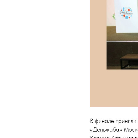
В финале приняли 
«Деньжаба» Моско
Карина Каримова, 