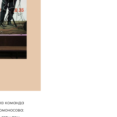
ала команда
омоносова:
ьготы при