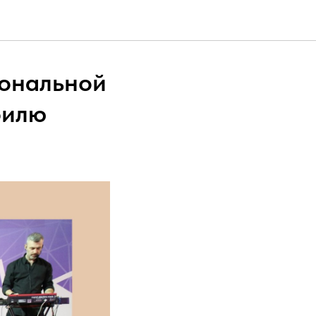
иональной
филю