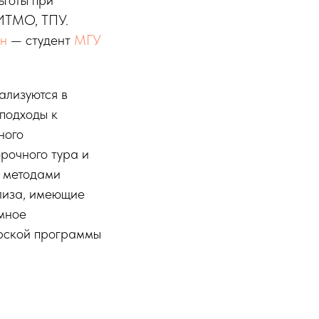
 ИТМО, ТПУ.
ын
— студент
МГУ
ализуются в
подходы к
ного
рочного тура и
 методами
лиза, имеющие
мное
ерской программы