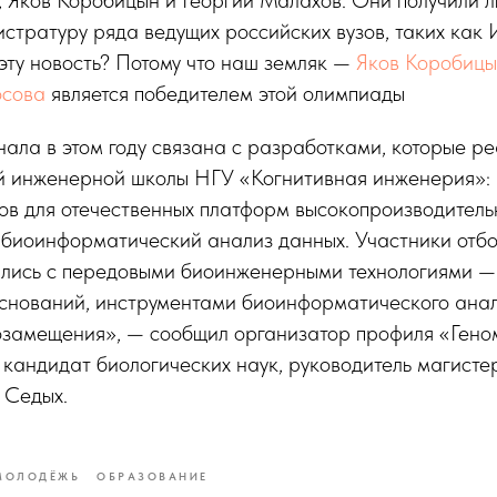
истратуру ряда ведущих российских вузов, таких как
ту новость? Потому что наш земляк —
Яков Коробиц
осова
является победителем этой олимпиады
ала в этом году связана с разработками, которые ре
 инженерной школы НГУ «Когнитивная инженерия»: 
ов для отечественных платформ высокопроизводитель
 биоинформатический анализ данных. Участники отбо
лись с передовыми биоинженерными технологиями —
снований, инструментами биоинформатического ана
озамещения», — сообщил организатор профиля «Гено
 кандидат биологических наук, руководитель магист
Седых.
МОЛОДЁЖЬ
ОБРАЗОВАНИЕ