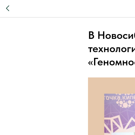
В Новоси
технолог
«Геномно