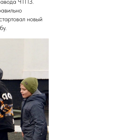
завода ЧТПЗ.
равильно
 стартовал новый
бу.