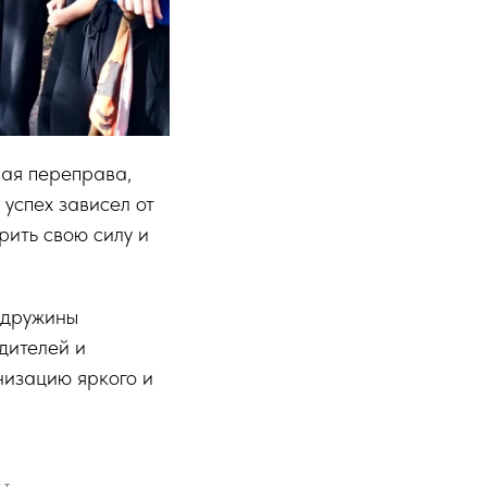
ная переправа,
успех зависел от
ить свою силу и
 дружины
дителей и
низацию яркого и
СТ