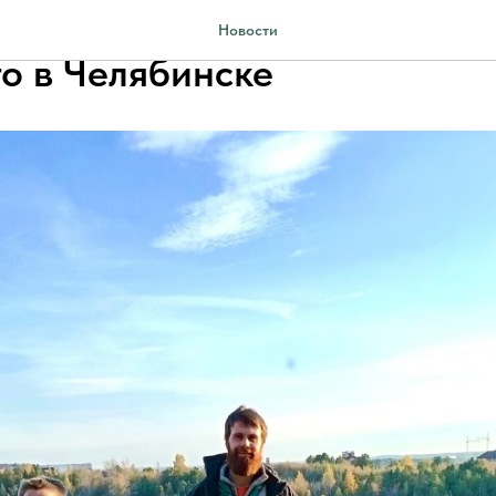
ихода храма святителя Лук
Новости
о в Челябинске