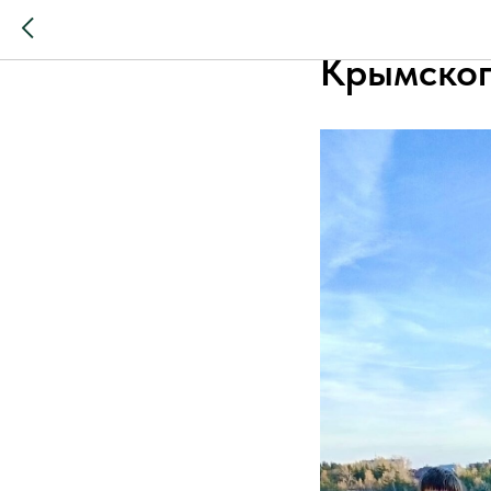
Жизнь пр
Крымског