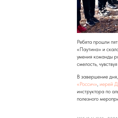
Ребята прошли пят
«Паутина» и скало
умения команды ра
смелость, чувству
В завершение дня,
«Россич»
,
иерей Д
инструктора по а
полезного меропри
2025-10-16 17:00
ПОДР