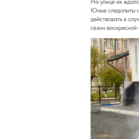
На улице их ждало
Юные следопыты н
действовать в слу
сезон воскресной 