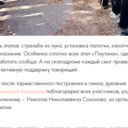
ь этапов: стрельба из лука, установка палатки, канат
лазание. Особенно сплотил всех этап «Паутина», где 
ботать сообща. А на скалодроме каждый смог провер
я активную поддержку товарищей.
 после торжественного построения и гимна, духовник
ионисий Кадомцев
поблагодарил всех участников, ро
льпинизму – Николая Николаевича Соколова, за орга
ятия.
ОСТКИ
МОЛОДЁЖЬ
ПАТРИОТИЗМ
СПОРТ, ТУРИЗМ
ДАЙДЖЕ